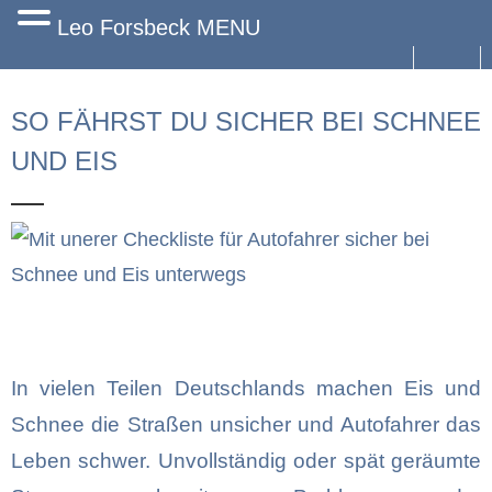
Leo Forsbeck MENU
Start
SO FÄHRST DU SICHER BEI SCHNEE
Angebot
UND EIS
Versicherungen für Privatkunden
Firmenkunden
Portfolio
Mit unseren Tipps bist Du sicher bei Schnee und Eis unterwegs
News
In vielen Teilen Deutschlands machen Eis und
Services
Schnee die Straßen unsicher und Autofahrer das
Impressum
Leben schwer. Unvollständig oder spät geräumte