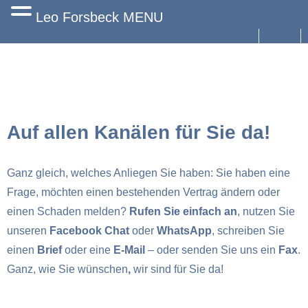
Leo Forsbeck MENU
Start
Angebot
Versicherungen für Privatkunden
Auf allen Kanälen für Sie da!
Firmenkunden
Ganz gleich, welches Anliegen Sie haben: Sie haben eine
Portfolio
Frage, möchten einen bestehenden Vertrag ändern oder
einen Schaden melden?
Rufen Sie einfach an
, nutzen Sie
News
unseren
Facebook Chat
oder
WhatsApp
, schreiben Sie
Services
einen
Brief
oder eine
E-Mail
– oder senden Sie uns ein
Fax
.
Ganz, wie Sie wünschen
,
wir sind für Sie da!
Impressum